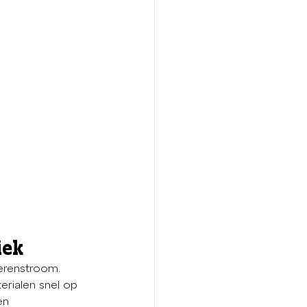
iek
erenstroom. 
rialen snel op 
en 