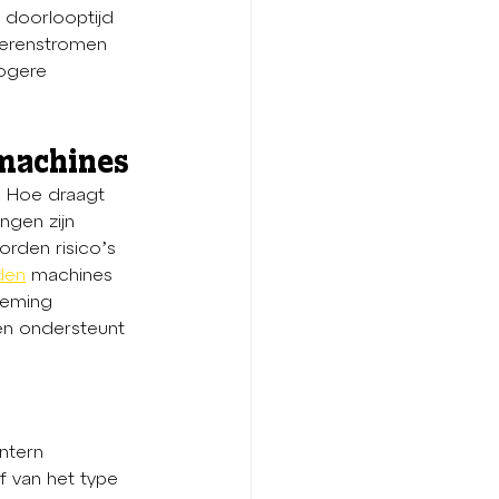
doorlooptijd 
derenstromen 
hogere 
 machines
. Hoe draagt 
ngen zijn 
rden risico’s 
den
 machines 
neming 
 en ondersteunt 
ntern 
 van het type 