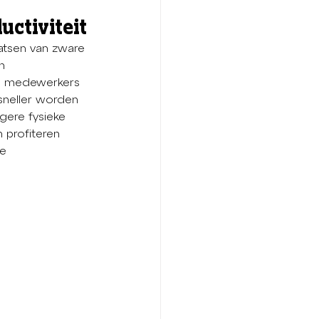
uctiviteit
atsen van zware 
n 
n medewerkers 
sneller worden 
gere fysieke 
 profiteren 
e 