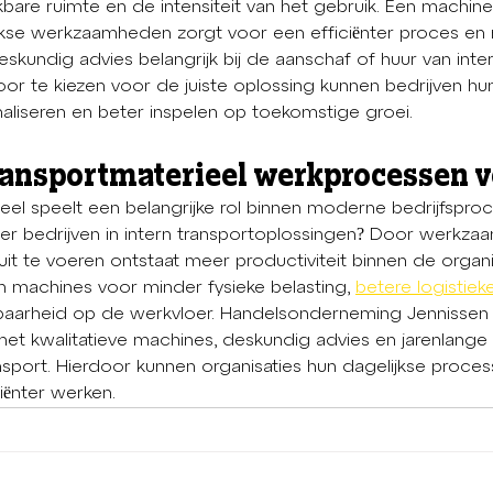
bare ruimte en de intensiteit van het gebruik. Een machin
ijkse werkzaamheden zorgt voor een efficiënter proces en
eskundig advies belangrijk bij de aanschaf of huur van inte
oor te kiezen voor de juiste oplossing kunnen bedrijven hu
liseren en beter inspelen op toekomstige groei.
ransportmaterieel werkprocessen v
ieel speelt een belangrijke rol binnen moderne bedrijfspr
r bedrijven in intern transportoplossingen? Door werkzaa
r uit te voeren ontstaat meer productiviteit binnen de organ
machines voor minder fysieke belasting, 
betere logistie
aarheid op de werkvloer. Handelsonderneming Jennissen
met kwalitatieve machines, deskundig advies en jarenlange 
nsport. Hierdoor kunnen organisaties hun dagelijkse proces
iënter werken.