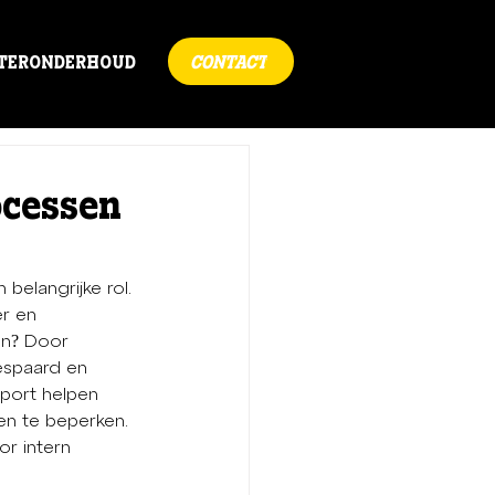
TERONDERHOUD
CONTACT
ocessen
belangrijke rol. 
r en 
en? Door 
espaard en 
port helpen 
en te beperken. 
r intern 