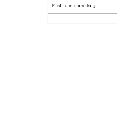
Plaats een opmerking...
Materiaal huren - zo
bespaar je kosten en werk
je effectiever in Limburg