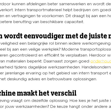
rdoor kunnen afdelingen beter samenwerken en wordt de 
rkort. Intern transportmaterieel helpt bedrijven om goe
den en vertragingen te voorkomen. Dit draagt bij aan een 
 betere benutting van beschikbare capaciteit.
n wordt eenvoudiger met de juiste
 veiligheid een belangrijke rol binnen iedere werkomgeving
ieel bij aan een veilige werkplek? Moderne transportoplossi
n gecontroleerd en efficiënt te verplaatsen. Hierdoor wo
 van materialen beperkt. Daarnaast zorgen goed 
onderhou
arheid tijdens dagelijkse werkzaamheden. Handelsonder
er jarenlange ervaring op het gebied van intern transport
 met deskundig advies en betrouwbare oplossingen.
chine maakt het verschil
ing vraagt om dezelfde oplossing. Hoe kies je het juiste i
oor jouw werkzaamheden? De keuze hangt onder andere af