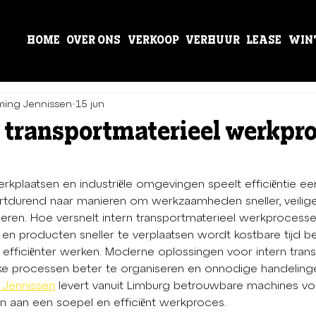
HOME
OVER ONS
VERKOOP
VERHUUR
LEASE
WIN
ing Jennissen
15 jun
n transportmaterieel werkpr
kplaatsen en industriële omgevingen speelt efficiëntie een 
rtdurend naar manieren om werkzaamheden sneller, veilige
oeren. Hoe versnelt intern transportmaterieel werkprocess
en producten sneller te verplaatsen wordt kostbare tijd b
fficiënter werken. Moderne oplossingen voor intern trans
eke processen beter te organiseren en onnodige handeling
Jennissen
 levert vanuit Limburg betrouwbare machines voo
en aan een soepel en efficiënt werkproces.