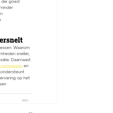
e die goed 
 minder 
rn 
n 
ersnelt
ocessen. Waarom 
mheden sneller, 
isatie. Daarnaast 
ke processen
 en 
 ondersteunt 
ervaring op het 
sen 