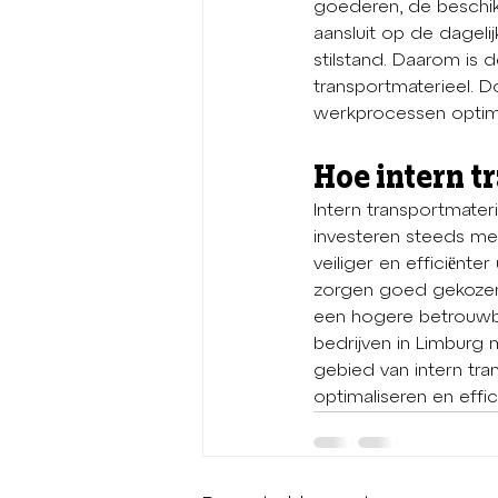
goederen, de beschik
aansluit op de dagel
stilstand. Daarom is d
transportmaterieel. D
werkprocessen optima
Hoe intern t
Intern transportmater
investeren steeds mee
veiliger en efficiënte
zorgen goed gekozen 
een hogere betrouwb
bedrijven in Limburg 
gebied van intern tra
optimaliseren en effic